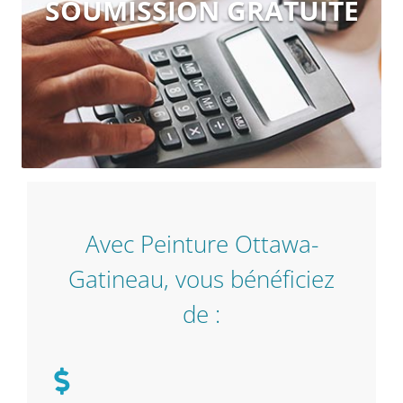
SOUMISSION GRATUITE
utiliser et nous vous répondrons rapidement.
EN SAVOIR PLUS
Avec Peinture Ottawa-
Gatineau, vous bénéficiez
de :