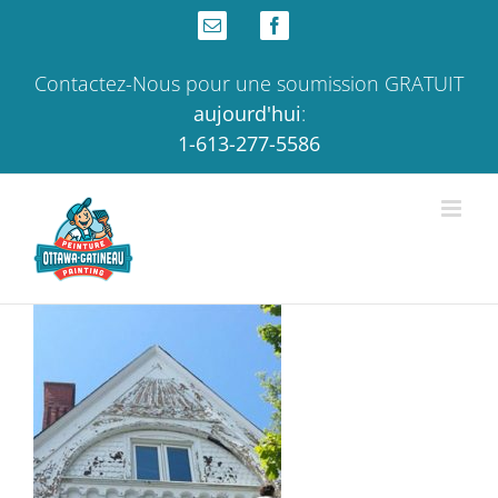
Skip
Email
Facebook
to
content
Contactez-Nous pour une soumission GRATUIT
aujourd'hui
:
1-613-277-5586